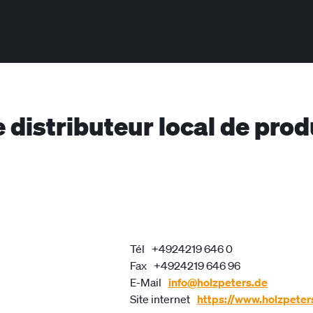
e distributeur local de pro
Tél
+4924219 646 0
Fax
+4924219 646 96
E-Mail
info@holzpeters.de
Site internet
https://www.holzpeter