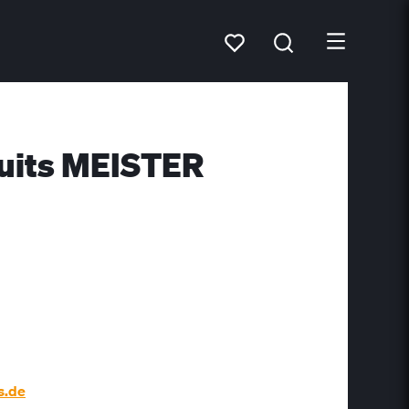
duits MEISTER
s.de