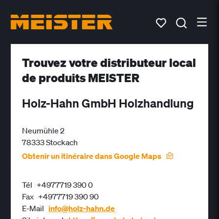
Trouvez votre distributeur local
de produits MEISTER
Holz-Hahn GmbH Holzhandlung
Neumühle 2
78333 Stockach
Obtenir un itinéraire dans Google Maps
Tél
+4977719 390 0
Fax
+4977719 390 90
E-Mail
info@holz-hahn.de