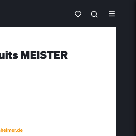
duits MEISTER
nheimer.de