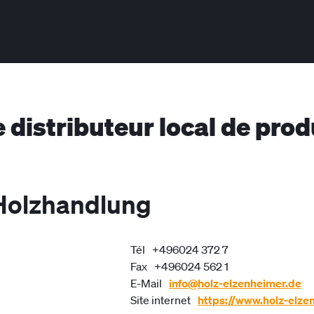
e distributeur local de pro
Holzhandlung
Tél
+496024 372 7
Fax
+496024 562 1
E-Mail
info@holz-elzenheimer.de
Site internet
https://www.holz-elze