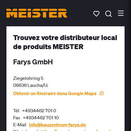
Trouvez votre distributeur local
de produits MEISTER
Farys GmbH
Ziegelohring 5
06636 Laucha/U.
Obtenir un itinéraire dans Google Maps
Tél
+4934462 701 0
Fax
+4934462 701 10
E-Mail
info@bauzentrum-farys.de