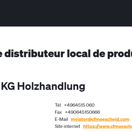
e distributeur local de pro
 KG Holzhandlung
Tél
+4964515 060
Fax
+490645150666
E-Mail
meister@cfmoescheid.com
Site internet
https://www.cfmoesch