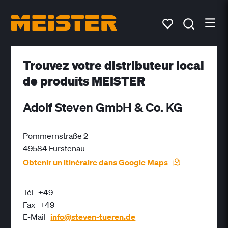
Trouvez votre distributeur local
de produits MEISTER
Adolf Steven GmbH & Co. KG
Pommernstraße 2
49584 Fürstenau
Obtenir un itinéraire dans Google Maps
Tél
+49
Fax
+49
E-Mail
info@steven-tueren.de