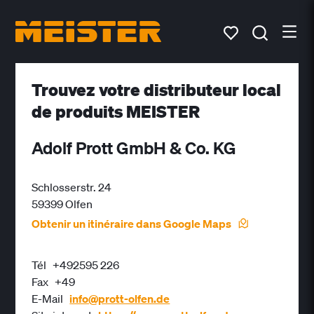
Trouvez votre distributeur local
de produits MEISTER
Adolf Prott GmbH & Co. KG
Schlosserstr. 24
59399 Olfen
Obtenir un itinéraire dans Google Maps
Tél
+492595 226
Fax
+49
E-Mail
info@prott-olfen.de