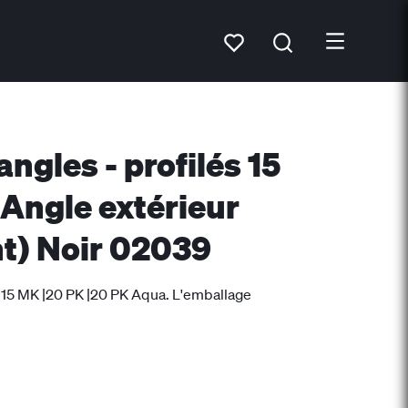
ngles - profilés 15
 Angle extérieur
nt) Noir 02039
lé 15 MK |20 PK |20 PK Aqua. L'emballage