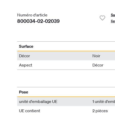
Numéro d'article
Sa
800034-02-02039
li
Surface
Décor
Noir
Aspect
Décor
Pose
unité d'emballage UE
1 unité d'em
UE contient
2 pièces