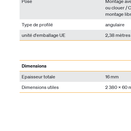
Pose
Montage avec
ou clouer / C
montage libr
Type de profilé
angulaire
unité d'emballage UE
2,38 mètres
Dimensions
Epaisseur totale
16 mm
Dimensions utiles
2 380 x 60