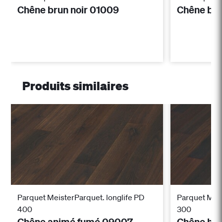
Chêne brun noir 01009
Chêne bru
Produits similaires
Parquet MeisterParquet. longlife PD
Parquet Meis
400
300
Chêne animé fumé 09007
Chêne ha