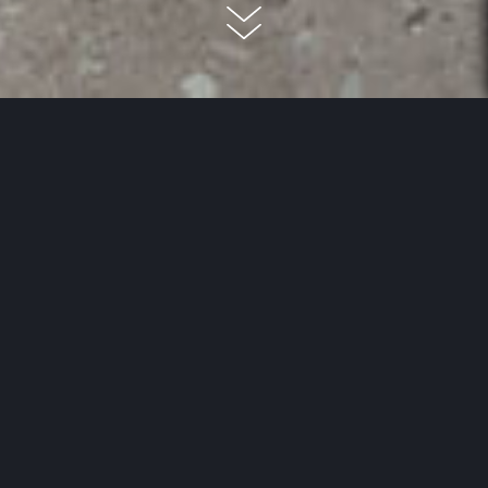
Les sols de la cuisine et de la
salle de bains ont une chose en
commun : ils doivent être très
résistants. Les projections de
graisse, l’humidité et beaucoup
de mouvement ne doivent pas
les endommager. Il n’est donc
pas étonnant que de
nombreuses personnes optent
pour un carrelage résistant lors