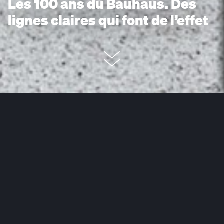
Les 100 ans du Bauhaus. Des
lignes claires qui font de l’effet
« Form follows function » : Rares
sont les mouvements artistiques
à avoir suivi cette ligne directrice
esthétique avec autant d’ardeur
que le Bauhaus étatique.
Renoncer aux fioritures et aux
ornements au profit de la