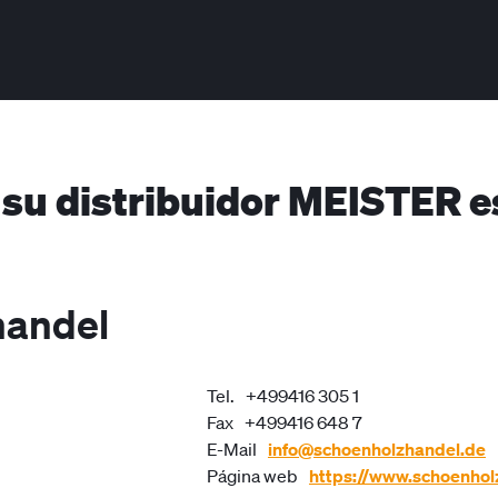
 su distribuidor MEISTER e
handel
Tel.
+499416 305 1
Fax
+499416 648 7
E-Mail
info@schoenholzhandel.de
Página web
https://www.schoenhol