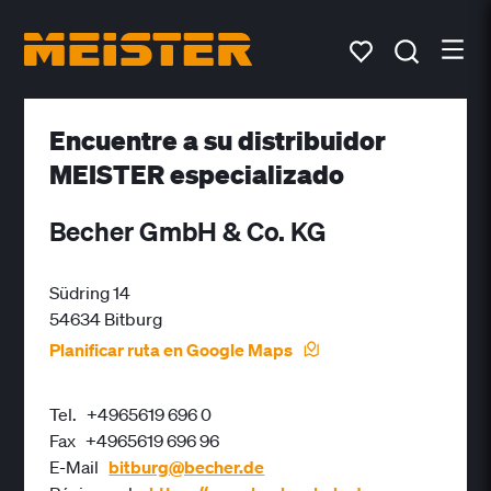
Encuentre a su distribuidor
MEISTER especializado
Becher GmbH & Co. KG
Südring 14
54634 Bitburg
Planificar ruta en Google Maps
Tel.
+4965619 696 0
Fax
+4965619 696 96
E-Mail
bitburg@becher.de