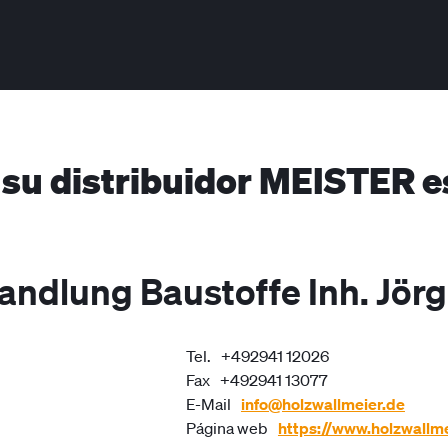
 su distribuidor MEISTER e
andlung Baustoffe Inh. Jörg
Tel.
+492941 12026
Fax
+492941 13077
E-Mail
info@holzwallmeier.de
Página web
https://www.holzwallme