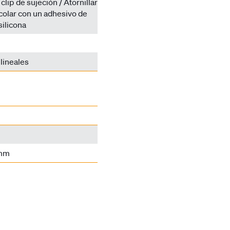
lip de sujeción / Atornillar
ncolar con un adhesivo de
silicona
lineales
 mm