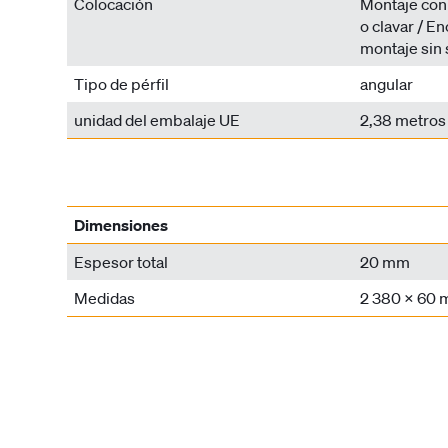
Colocación
Montaje con c
o clavar / E
montaje sin 
Tipo de pérfil
angular
unidad del embalaje UE
2,38 metros 
Dimensiones
Espesor total
20 mm
Medidas
2 380 x 60