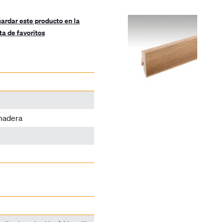
ardar este producto en la
sta de favoritos
 madera