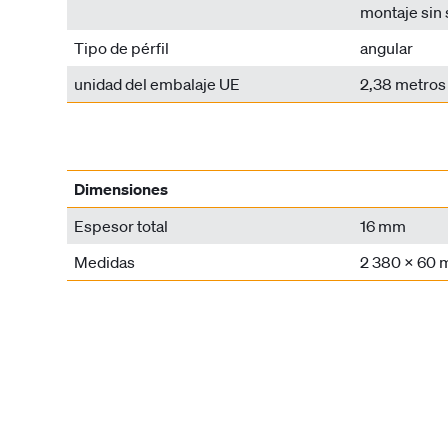
montaje sin 
Tipo de pérfil
angular
unidad del embalaje UE
2,38 metros 
Dimensiones
Espesor total
16 mm
Medidas
2 380 x 60