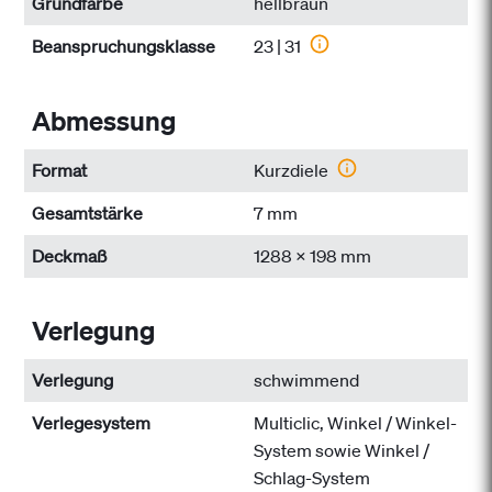
Grundfarbe
hellbraun
Beanspruchungs­klasse
23 | 31
Abmessung
Format
Kurzdiele
Gesamtstärke
7 mm
Deckmaß
1288 x 198 mm
Verlegung
Verlegung
schwimmend
Verlegesystem
Multiclic, Winkel / Winkel-
System sowie Winkel /
Schlag-System