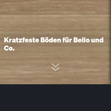
Kratzfeste Böden für Bello und
Co.
Egal, ob Hunde- oder
Katzenmensch – wer ein
Haustier in sein Herz