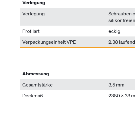
Verlegung
Verlegung
Schrauben o
silikonfrei
Profilart
eckig
Verpackungseinheit VPE
2,38 laufen
Abmessung
Gesamtstärke
3,5 mm
Deckmaß
2380 x 33 