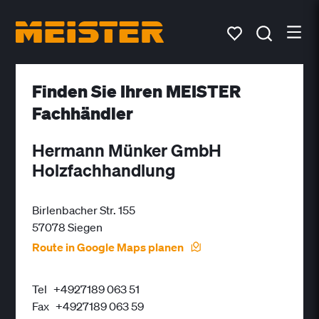
Finden Sie Ihren MEISTER
Fachhändler
Hermann Münker GmbH
Holzfachhandlung
Birlenbacher Str. 155
57078 Siegen
Route in Google Maps planen
Tel
+4927189 063 51
Fax
+4927189 063 59