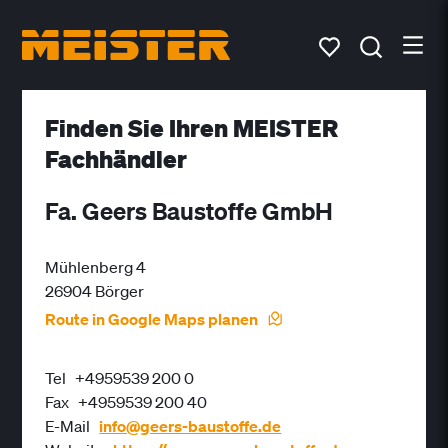
Finden Sie Ihren MEISTER
Fachhändler
Fa. Geers Baustoffe GmbH
Mühlenberg 4
26904 Börger
Route in Google Maps planen
Tel
+4959539 200 0
Fax
+4959539 200 40
E-Mail
info@geers-baustoffe.de