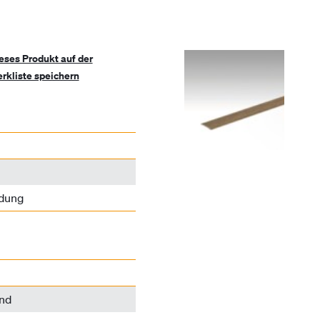
eses Produkt auf der
rkliste speichern
ldung
nd