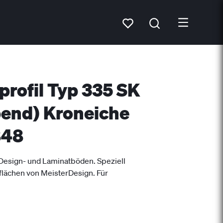
rofil Typ 335 SK
bend) Kroneiche
848
esign- und Laminatböden. Speziell
flächen von MeisterDesign. Für