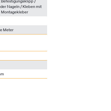
 Befestigungsklipp /
der Nageln / Kleben mit
en Montagekleber
de Meter
mm