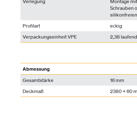
Verlegung
Montage mit
Schrauben o
silikonfrei
Profilart
eckig
Verpackungseinheit VPE
2,38 laufen
Abmessung
Gesamtstärke
16 mm
Deckmaß
2380 x 60 