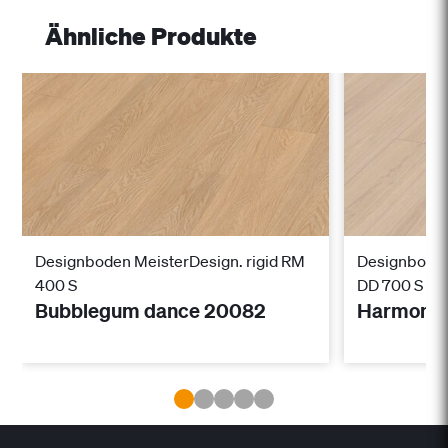
Ähnliche Produkte
Designboden MeisterDesign. rigid RM
Designboden
400 S
DD 700 S
Bubblegum dance 20082
Harmony 