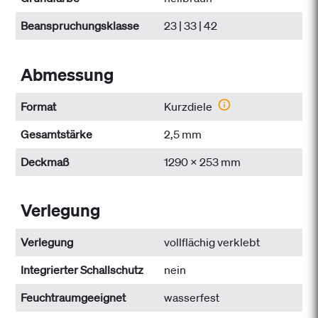
Beanspruchungs­klasse
23 | 33 | 42
Abmessung
Format
Kurzdiele
Gesamtstärke
2,5 mm
Deckmaß
1290 x 253 mm
Verlegung
Verlegung
vollflächig verklebt
Integrierter Schallschutz
nein
Feuchtraumgeeignet
wasserfest