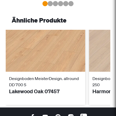
Ähnliche Produkte
Designboden MeisterDesign. allround
Designboden
DD 700 S
250
Lakewood Oak 07457
Harmony 